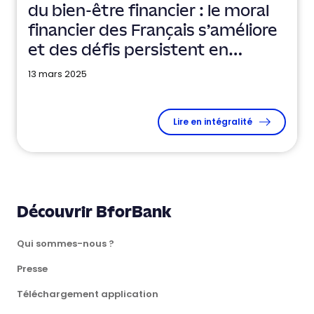
du bien-être financier : le moral
financier des Français s'améliore
et des défis persistent en
matière d'éducation financière
13 mars 2025
Lire en intégralité
Découvrir BforBank
Qui sommes-nous ?
Presse
Téléchargement application