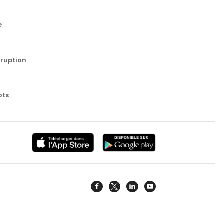
e
rruption
ots