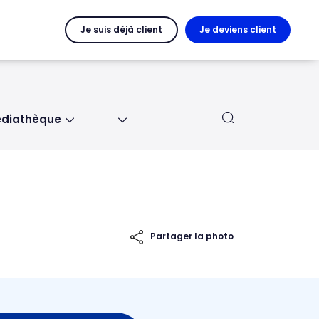
Je suis déjà client
Je deviens client
diathèque
Partager la photo